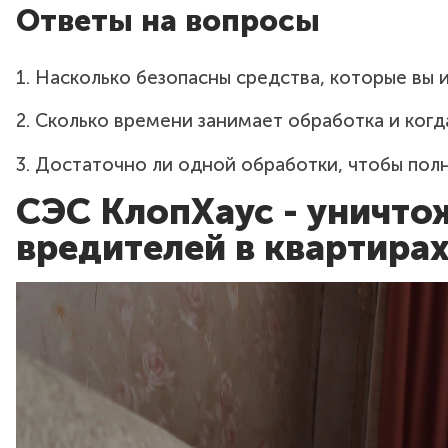
Ответы на вопросы
1. Насколько безопасны средства, которые вы 
Мы применяем только сертифицированные препараты, к
2. Сколько времени занимает обработка и ког
необходимо соблюдать простые рекомендации по пров
Время обработки зависит от площади и степени заражен
3. Достаточно ли одной обработки, чтобы пол
проветривания, в зависимости от применяемого метод
Как правило, одна профессиональная обработка дает г
СЭС КлопХаус - уничтож
процедура. Мы предоставляем гарантию и рекомендации 
подробно вас проконсультируем!
вредителей в квартирах