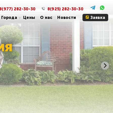
8(977) 282-30-30
8(925) 282-30-30
Города
Цены
О нас
Новости
Заявка