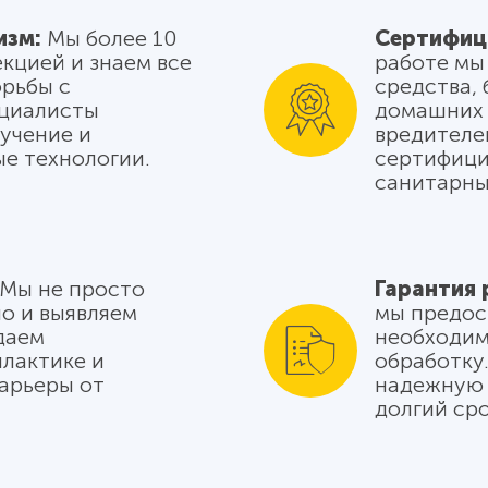
изм:
Мы более 10
Сертифиц
кцией и знаем все
работе мы
рьбы с
средства,
ециалисты
домашних 
учение и
вредителе
е технологии.
сертифици
санитарны
Мы не просто
Гарантия 
о и выявляем
мы предос
даем
необходим
лактике и
обработку
арьеры от
надежную 
долгий сро