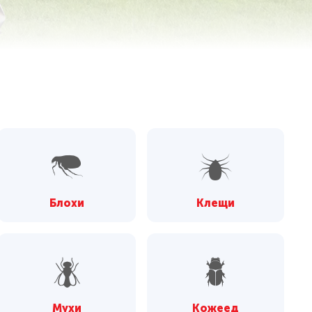
Блохи
Клещи
Мухи
Кожеед