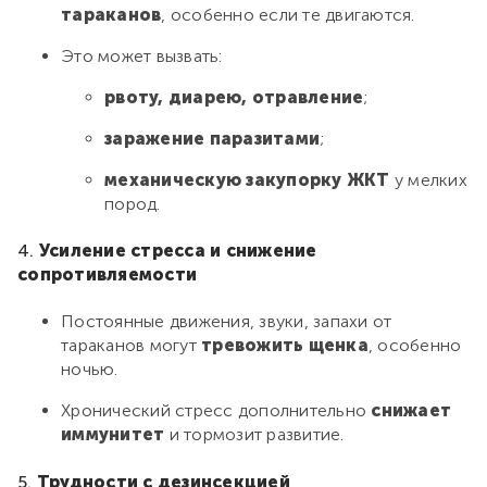
тараканов
, особенно если те двигаются.
Это может вызвать:
рвоту, диарею, отравление
;
заражение паразитами
;
механическую закупорку ЖКТ
у мелких
пород.
4.
Усиление стресса и снижение
сопротивляемости
Постоянные движения, звуки, запахи от
тараканов могут
тревожить щенка
, особенно
ночью.
Хронический стресс дополнительно
снижает
иммунитет
и тормозит развитие.
5.
Трудности с дезинсекцией