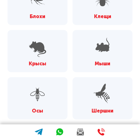
Блохи
Клещи
Крысы
Мыши
Осы
Шершни