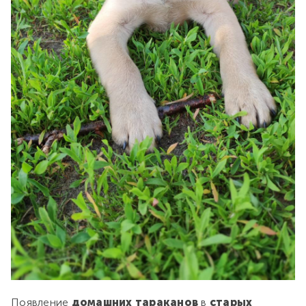
Появление
домашних тараканов
в
старых