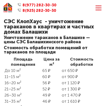
8(977) 282-30-30
8(925) 282-30-30
СЭС КлопХаус - уничтожение
тараканов в квартирах и частных
домах Балашихи
Уничтожение тараканов в Балашихе —
цены СЭС Балашихинского района
Стоимость обработки помещений от
тараканов по площади
Площадь
Цена за
Стоимость
помещения
м²
обработки
До 10 м²
65 ₽
от 650 ₽
11–15 м²
60 ₽
от 900 ₽
16–20 м²
56 ₽
от 1 120 ₽
21–25 м²
52 ₽
от 1 300 ₽
26–30 м²
49 ₽
от 1 470 ₽
31–35 м²
46 ₽
от 1 610 ₽